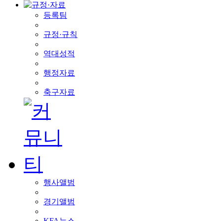
등록팀
규정·규칙
역대성적
행정자료
축구자료
행사앨범
경기앨범
KFA뉴스