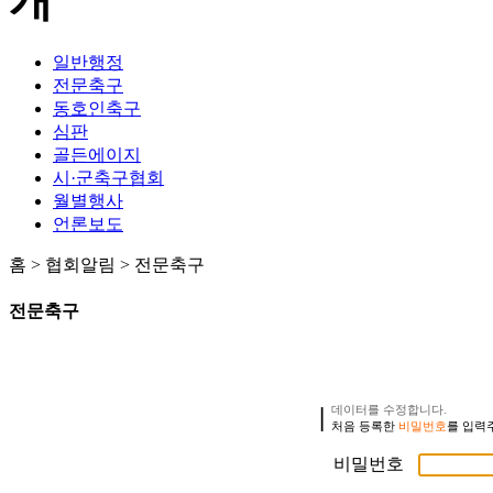
일반행정
전문축구
동호인축구
심판
골든에이지
시·군축구협회
월별행사
언론보도
홈 > 협회알림 >
전문축구
전문축구
|
데이터를 수정합니다.
처음 등록한
비밀번호
를 입력
비밀번호