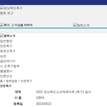
본문으로 바로가기
일반행정
전문축구
동호인축구
심판
골든에이지
시·군축구협회
월별행사
언론보도
홈 > 협회알림 >
전문축구
전문축구
제목
2022 경상북도소년체육대회 (축구) 결과
이 름
GBFA
등록일
2022/03/22