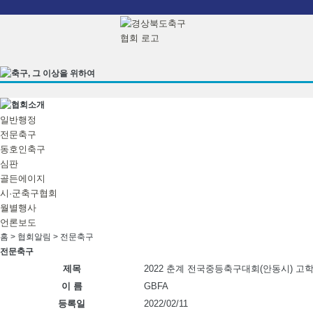
본문으로 바로가기
일반행정
전문축구
동호인축구
심판
골든에이지
시·군축구협회
월별행사
언론보도
홈 > 협회알림 >
전문축구
전문축구
제목
2022 춘계 전국중등축구대회(안동시) 고
이 름
GBFA
등록일
2022/02/11