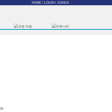
HOME
l
LOGIN
l
JOINUS
404